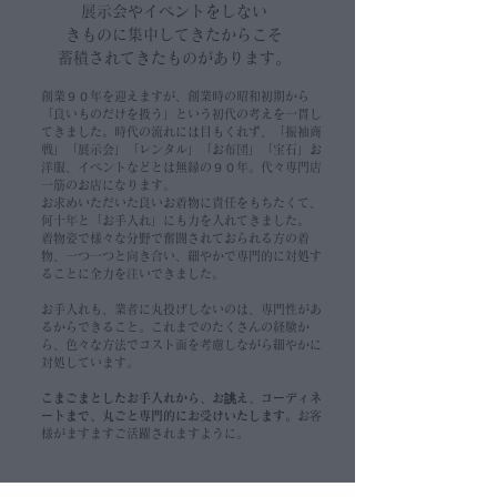
り
​
展示会や
イベントをしない
​きものに集中してきたからこそ
​蓄積されてきたものがあります。
​創業９０年を迎えますが、創業時の昭和初期から
「良いものだけを扱う」という初代の考えを一貫し
てきました。時代の流れには目もくれず、
「振袖商
戦」「展示会」「レンタル」「お布団」「宝石」お
洋服、イベントなどとは無縁の９０年。代々専門店
一筋のお店になります。
お求めいただいた良いお着物に責任をもちたくて、
タ
桜
啓
奥
小
西
山
雪
純
芭
純
キ
キ
附
タ
紗
喜
光
夏
綿
タ
素
牡
純
タ
キ
キ
山
何十年と「お手入れ」にも力を入れてきました。
イ
ゆ
夏
ゆ
松
陣
葡
花
国
蕉
国
レ
レ
下
イ
の
多
が
の
絽
イ
材
丹
国
イ
レ
レ
取
着物姿で様々な分野で奮闘されておられる方の着
王
か
名
か
屋
本
萄
絞
産
八
産
イ
イ
付
王
す
川
差
使
ゆ
王
感
文
産
王
イ
イ
桜
物、一つ一つと向き合い、細やかで専門的に対処す
室
た
古
し
生
麻
籠
り
糸
寸
糸
め
め
け
室
く
俵
し
い
か
室
重
附
糸
室
め
め
に
ることに全力を注いできました。
御
屋
い
紬
名
バ
半
平
名
名
カ
カ
小
御
い
二
込
や
た
御
視
下
平
御
カ
カ
霞
用
帯
一
に
古
ッ
幅
田
古
古
レ
レ
紋
用
織
顕
む
す
蔓
用
が
真
田
用
レ
レ
塩
達
ひ
ミ
屋
グ
帯
紐
屋
屋
ン
ン
手
達
「銘；
紋
よ
い
桔
工
作
糊
紐
達
ン
ン
瀬
お手入れも、業者に丸投げしないのは、専門性があ
工
ね
ノ
帯
墨
綿
綾
帯
帯
ブ
ブ
描
工
涼
紗
う
名
梗
房
る
糸
綾
工
ブ
ブ
名
るからできること。これまでのたくさんの経験か
房
り
ム
ニ
色
麻
竹
入
ロ
ロ
き
房
風」
撫
な
古
柄
の
品
目
竹
房
ロ
ロ
古
ら、色々な方法でコスト面を考慮しながら細やかに
籠
の
シ
ュ
地
経
り
ッ
ッ
真
籠
夏
子
「陰
屋
竹
格
友
経
の
ッ
ッ
屋
対処しています。
バ
夏
工
ア
巻
子
ソ
ソ
糊
バ
の
丸
影」
帯
籠
の
禅
巻
竹
ソ
ソ
帯
ッ
名
芸
ン
組
菱
薄
ベ
糸
ッ
名
紋
と
ー
バ
「薄
組
籠
チ
こまごまとしたお手入れから、お誂え、コーディネ
bag
グ
古
名
ス
藤
ー
目
グ
古
名
「透
さ
ッ
物
ョ
ートまで、丸ごと専門的にお受けいたします。
お客
屋
古
グ
色
ジ
友
屋
古
け
ざ
グ
コ
コ
帯
屋
レ
ュ
禅
帯
屋
感」
波
ー
レ
様がますますご活躍されますように。
帯
ー
ー
帯
の
ト」
ー
結
美
ー
ト
晶
し
秘
地
ー
い
色