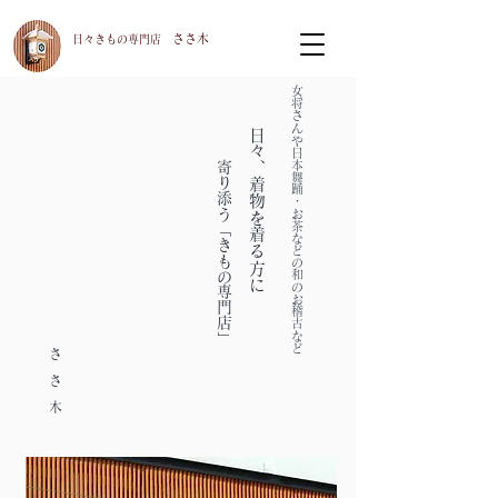
ささ木
​日々きもの専門店
女将さんや日本舞踊・お茶などの和のお稽古など
日々、着物を着る方に
寄り添う「きもの専門店」
​さ
さ
木