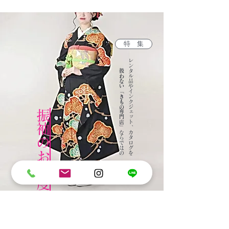
手
ー
描
き
名
古
屋
特 集
帯
​レンタル品やインクジェット、カタログを
扱わない
「
きもの専門店
​振袖のお仕度
」ならではの