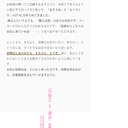
お客様が輝いてご活躍されますように、水面下で
黒子のよう
に駆けずり回ってきた数十年。
「お手入れ」と「もノづく
り」の2つに力を入れてきました。
商売人というよりも、「職人気質」の店主のお店です。
メー
カーの方からもそう言われるほどです。
「最初からこちらの
お店に来ていれば・・・」
と度々お声をいただきます。
じっくりと、きちんと、着物と向き合いたい、知りたい、と
いう方には、ぴったりなお店ではないかと思います。
着物はじめのかたも、もちろん、どうぞ。
逆に、安心して分
からないことなどお聞き下さる方が多いように感じていま
す。
お店の雰囲気は、とにかくゆったりです。時間を重ねなが
ら、信頼関係を育んでいけますように。
​「ひねり」と「深み」を味わう
​ＬＩＮＥＵＰ