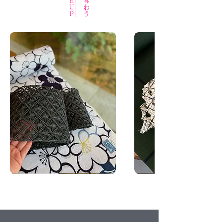
墨
芭
色
蕉
芭
半
蕉
幅
半
帯
幅
生
帯
成