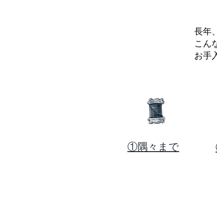
長年
こん
お手
​①
隅々まで