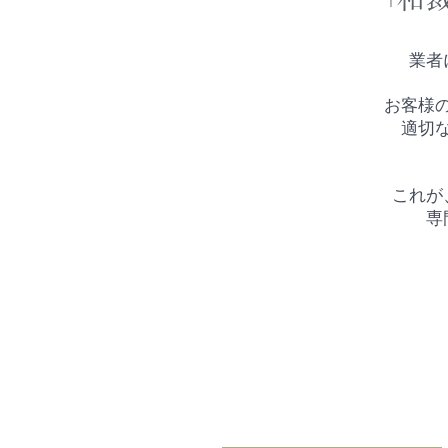
「
業者
お客様
​適
これが
専