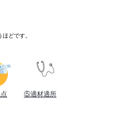
うほどです。
視点
​⑤
適材適所