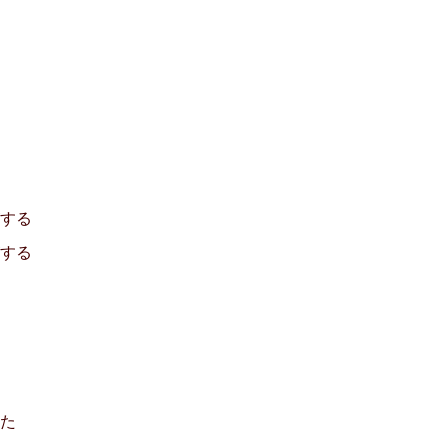
する
がする
た