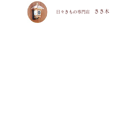
ささ木
​日々きもの専門店