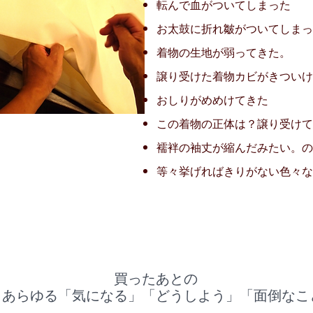
転んで血がついてしまった
お太鼓に折れ皺がついてしまっ
着物の生地が弱ってきた。
譲り受けた着物カビがきついけ
​おしりがめめけてきた
​
​この着物の正体は？譲り受け
襦袢の袖丈が縮んだみたい。の
​等々挙げればきりがない色々
​買ったあとの
とあらゆる「気になる」「どうしよう」「面倒なこ