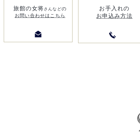
​旅館の女将
​お手入れの
の
さんなど
お問い合わせはこちら
お申込み方法
５
／
＼
つの専門性。