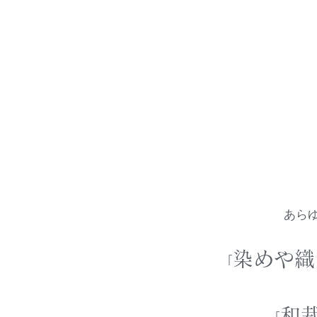
あら
染めや織
「
和