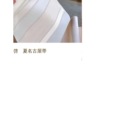
啓 夏名古屋帯
喜多川俵二 顕紋紗 
紋 名古屋帯