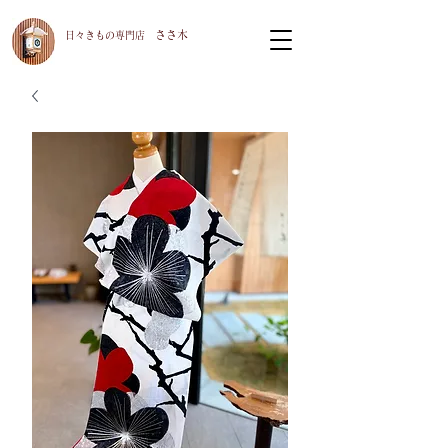
ささ木
​日々きもの専門店