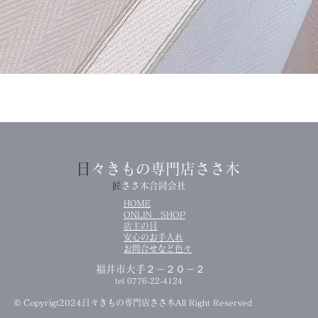
クイックビュー
​
日々きもの専門店ささ木
​
匠ささ木合同会社
HOME
ONLIN SHOP
店主の目
​安心のお手入れ
​お問合せなど色々
​福井市大手２－２０－２
tel 0776-22-4124
© Copyrigt2024日々きもの専門店ささ木All Right Reserved