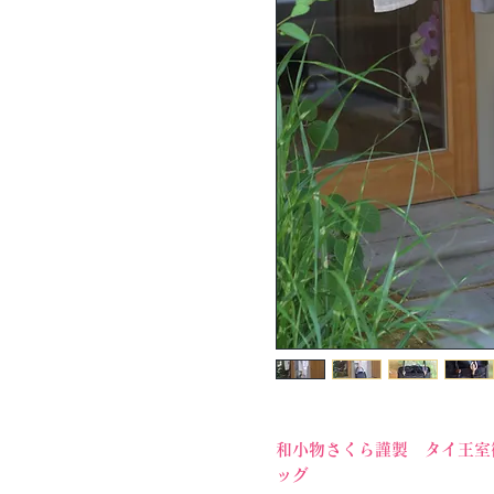
和小物さくら謹製 タイ王室
ッグ