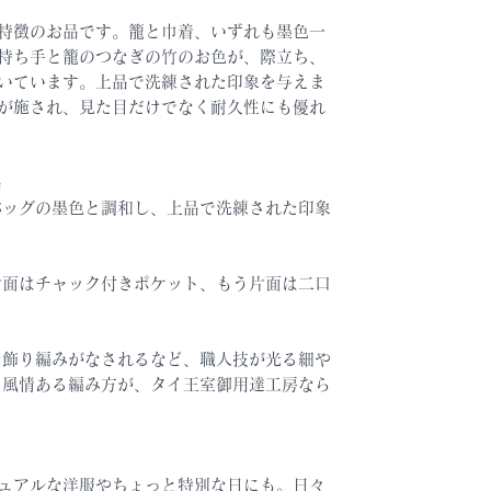
特徴のお品です。籠と巾着、いずれも墨色一
持ち手と籠のつなぎの竹のお色が、際立ち、
いています。上品で洗練された印象を与えま
が施され、見た目だけでなく耐久性にも優れ
品
バッグの墨色と調和し、上品で洗練された印象
片面はチャック付きポケット、もう片面は二口
な飾り編みがなされるなど、職人技が光る細や
、風情ある編み方が、タイ王室御用達工房なら
ュアルな洋服やちょっと特別な日にも。日々