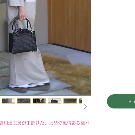
ラ
御用達工房が手掛けた、上品で風情ある籠バ