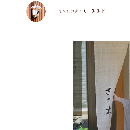
ささ木
​日々きもの専門店