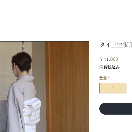
タイ王室御
価
￥41,800
格
消費税込み
数量
*