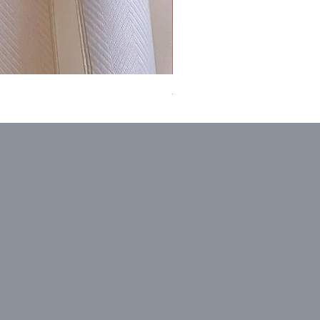
喜多川俵二 顕紋紗 撫子