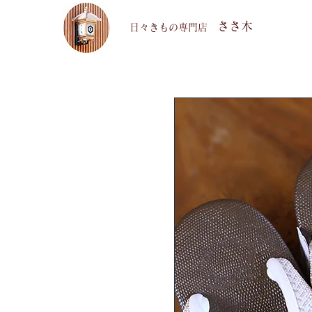
ささ木
​日々きもの専門店