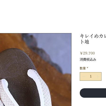
キレイめカ
ト地
価
￥29,700
格
消費税込み
数量
*