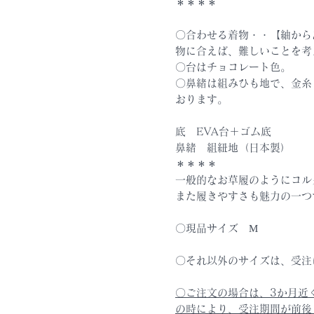
＊＊＊＊
〇合わせる着物・・【紬から
物に合えば、難しいことを考
〇台はチョコレート色。
〇鼻緒は組みひも地で、金糸
おります。
底 EVA台＋ゴム底
鼻緒 組紐地（日本製）
＊＊＊＊
一般的なお草履のようにコル
また履きやすさも魅力の一つ
〇現品サイズ М
〇それ以外のサイズは、受注
〇ご注文の場合は、3か月近
の時により、受注期間が前後