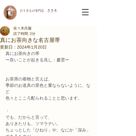
ささ木
​日々きもの専門店
佐々木呉服
読了時間: 2分
真にお茶向きな名古屋帯
更新日：
2024年1月20日
真にお茶向きの帯
ー良いことが起きる兆し：慶雲ー
お茶席の着物と言えば、
季節のお道具の景色と重ならないように、な
ど
色々とこころ配られることと思います。
・
でも、だからと言って、
ありきたりも、ツマラナい。
ちょっとした「ひねり」や、なにか「深み」