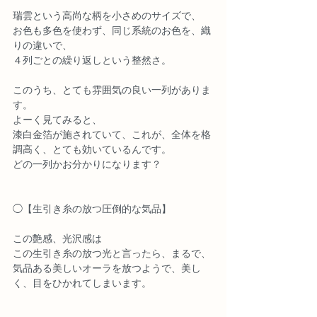
瑞雲という高尚な柄を小さめのサイズで、
お色も多色を使わず、同じ系統のお色を、織
りの違いで、
４列ごとの繰り返しという整然さ。
このうち、とても雰囲気の良い一列がありま
す。
よーく見てみると、
漆白金箔が施されていて、これが、全体を格
調高く、とても効いているんです。
どの一列かお分かりになります？
◯【生引き糸の放つ圧倒的な気品】
この艶感、光沢感は
この生引き糸の放つ光と言ったら、まるで、
気品ある美しいオーラを放つようで、美し
く、目をひかれてしまいます。