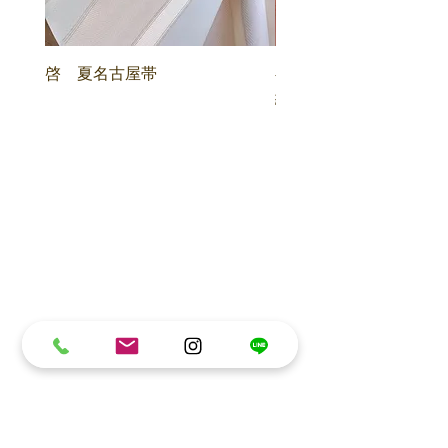
啓 夏名古屋帯
喜多川俵二 顕紋紗 
紋 名古屋帯