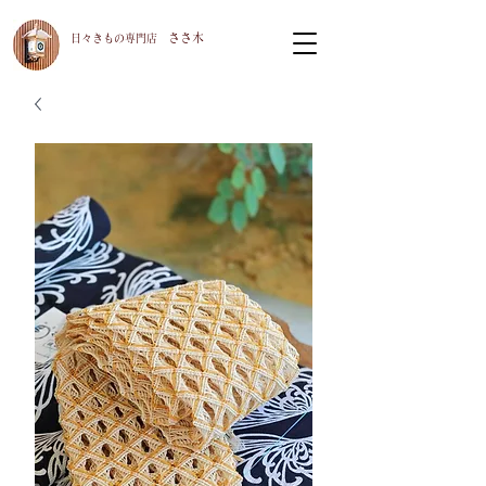
ささ木
​日々きもの専門店