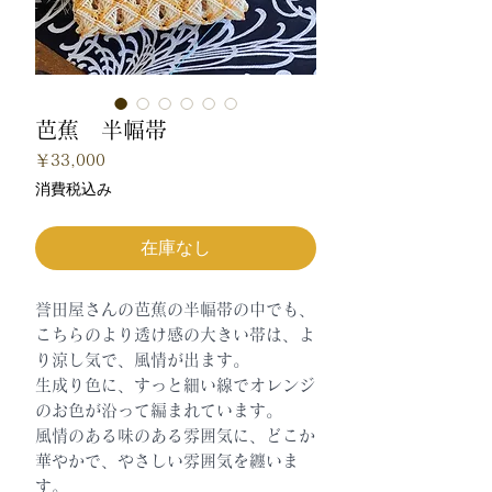
芭蕉 半幅帯
価
￥33,000
格
消費税込み
在庫なし
誉田屋さんの芭蕉の半幅帯の中でも、
こちらのより透け感の大きい帯は、よ
り涼し気で、風情が出ます。
生成り色に、すっと細い線でオレンジ
のお色が沿って編まれています。
風情のある味のある雰囲気に、どこか
華やかで、やさしい雰囲気を纏いま
す。