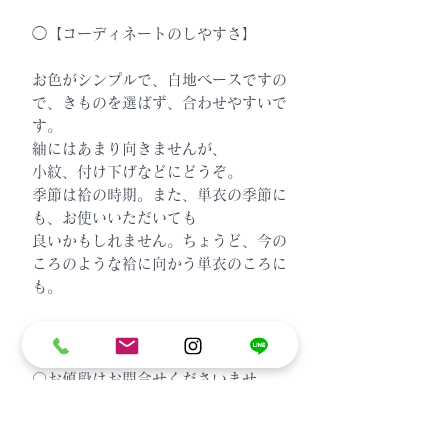
◯【コーディネートのしやすさ】
お色がシンプルで、白地ベースですの
で、きものを選ばず、合わせやすいで
す。
紬にはあまり向きませんが、
小紋、付け下げなどにどうぞ。
季節は袷の時期。また、単衣の季節に
も、お使いいただいても
良いかもしれません。ちょうど、今の
ころのような袷に向かう単衣のころに
も。
・・
〇美術工芸啓 慶雲文 名古屋帯
〇お値段はお問合せくださいませ
（仕入れ先との約束になっております
ため、申し訳ありません