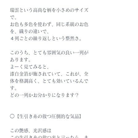
瑞雲という高尚な柄を小さめのサイズ
で、
お色も多色を使わず、同じ系統のお色
を、織りの違いで、
４列ごとの繰り返しという整然さ。
このうち、とても雰囲気の良い一列が
あります。
よーく見てみると、
漆白金箔が施されていて、これが、全
体を格調高く、とても効いているんで
す。
どの一列かお分かりになります？
◯【生引き糸の放つ圧倒的な気品】
この艶感、光沢感は
この生引き糸の放つ光と言ったら、ま