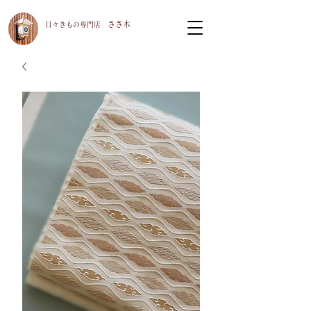
ささ木
​日々きもの専門店