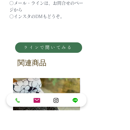
〇メール・ラインは、お問合せのペー
ジから
〇インスタのDMもどうぞ。
ラインで聞いてみる
関連商品
少しお得に仕入れました