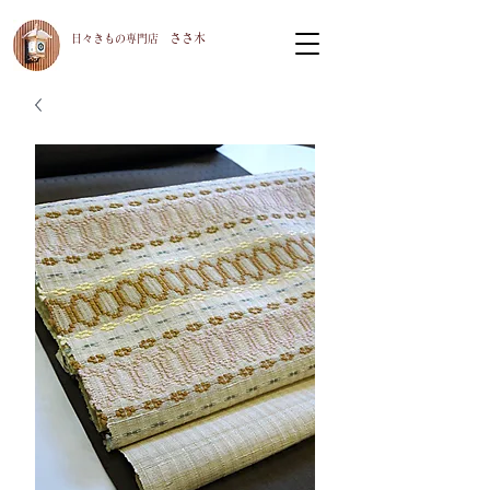
ささ木
​日々きもの専門店