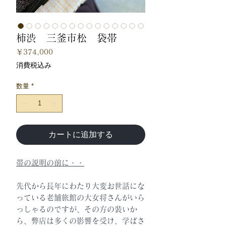
柿渋 三釜市松 袋帯
価
￥374,000
格
消費税込み
数量
*
カートに追加する
帯の説明の前に・・
先代から長年にわたり大変お世話にな
っている老舗旅館の大女将さんがいら
っしゃるのですが、その方の装いか
ら、弊店は多くの影響を受け、学ばさ