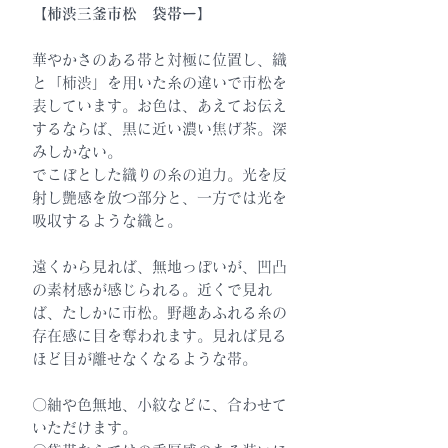
【柿渋三釜市松 袋帯ー】
華やかさのある帯と対極に位置し、織
と「柿渋」を用いた糸の違いで市松を
表しています。お色は、あえてお伝え
するならば、黒に近い濃い焦げ茶。深
みしかない。
でこぼとした織りの糸の迫力。光を反
射し艶感を放つ部分と、一方では光を
吸収するような織と。
遠くから見れば、無地っぽいが、凹凸
の素材感が感じられる。近くで見れ
ば、たしかに市松。野趣あふれる糸の
存在感に目を奪われます。見れば見る
ほど目が離せなくなるような帯。
〇紬や色無地、小紋などに、合わせて
いただけます。