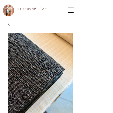
ささ木
​日々きもの専門店