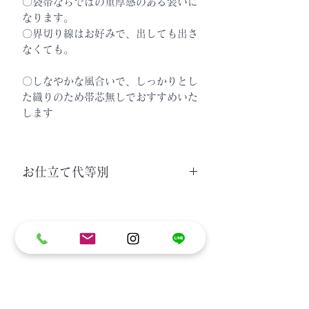
〇袋帯ならではの重厚感のある装いに
なります。
〇界切り線はお好みで、出しても出さ
なくても。
〇しなやかな風合いで、しっかりとし
た織りのため帯芯無しでおすすめいた
します
お仕立て代等別
〇お仕立て代 ￥11,000-
〇こちらのお品は、しなやかな風合いな
がら、しっかりとした素材感ですので、
帯芯無しをお勧めします。
ラインで聞いてみる
お好みにより帯芯ありでお仕立てもでき
ます。
関連商品
〇お仕立て無しでもお求めいただけま
す。