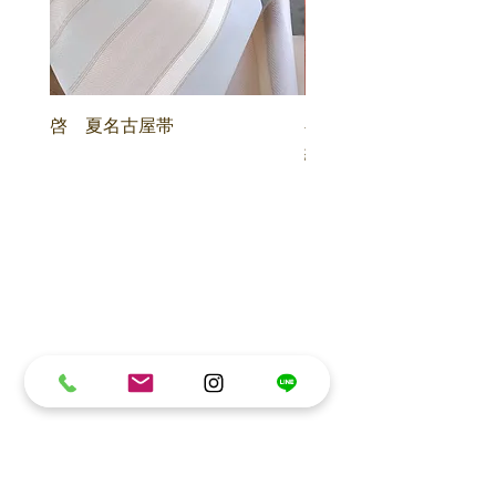
啓 夏名古屋帯
喜多川俵二 顕紋紗 
紋 名古屋帯