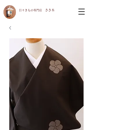
ささ木
​日々きもの専門店