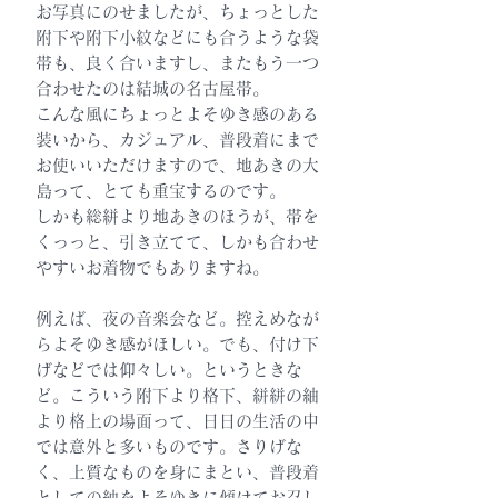
お写真にのせましたが、ちょっとした
附下や附下小紋などにも合うような袋
帯も、良く合いますし、またもう一つ
合わせたのは結城の名古屋帯。
こんな風にちょっとよそゆき感のある
装いから、カジュアル、普段着にまで
お使いいただけますので、地あきの大
島って、とても重宝するのです。
しかも総絣より地あきのほうが、帯を
くっっと、引き立てて、しかも合わせ
やすいお着物でもありますね。
例えば、夜の音楽会など。控えめなが
らよそゆき感がほしい。でも、付け下
げなどでは仰々しい。というときな
ど。こういう附下より格下、絣絣の紬
より格上の場面って、日日の生活の中
では意外と多いものです。さりげな
く、上質なものを身にまとい、普段着
としての紬をよそゆきに傾けてお召し