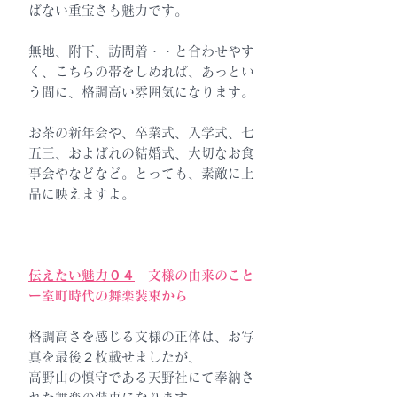
ばない重宝さも魅力です。
無地、附下、訪問着・・と合わせやす
く、こちらの帯をしめれば、あっとい
う間に、格調高い雰囲気になります。
お茶の新年会や、卒業式、入学式、七
五三、およばれの結婚式、大切なお食
事会やなどなど。とっても、素敵に上
品に映えますよ。
伝えたい魅力０４
文様の由来のこと
ー室町時代の舞楽装束から
格調高さを感じる文様の正体は、お写
真を最後２枚載せましたが、
高野山の慎守である天野社にて奉納さ