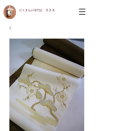
ささ木
​日々きもの専門店