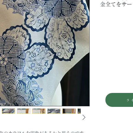
金全てをサー
・お仕立て代￥38,
・胴裏代￥16,5
・八掛代￥22,0
・パールトン￥1
します。
ラ