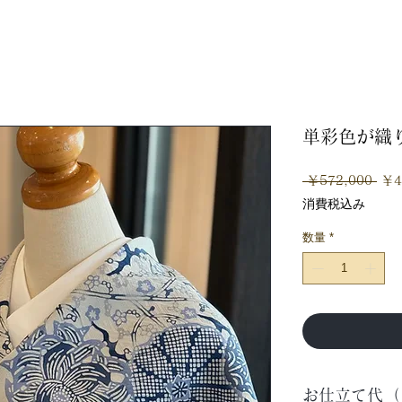
単彩色が織
通
 ￥572,000 
￥4
常
消費税込み
価
格
数量
*
お仕立て代（