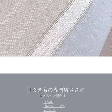
クイックビュー
​
日々きもの専門店ささ木
​
匠ささ木合同会社
HOME
ONLIN SHOP
店主の目