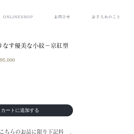
ONLINESHOP
お問合せ
お手入れのこと
りなす優美な小紋－京紅型
セ
95,000
ー
ル
価
格
カートに追加する
こちらのお品に限り下記料