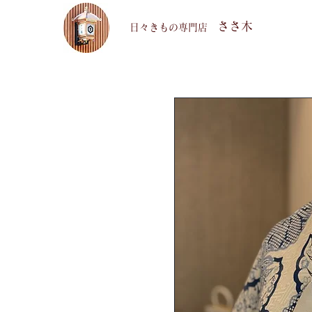
ささ木
​日々きもの専門店