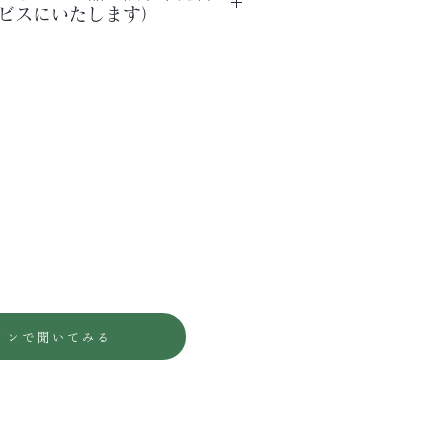
ビスにいたします）
500
00（日本製16付）
00～（選ばれる素材により）
2,100 ご希望の場合サービスにていた
インで聞いてみる