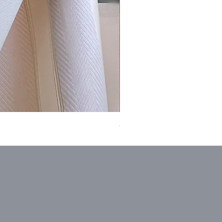
喜多川俵二 顕紋紗 撫子