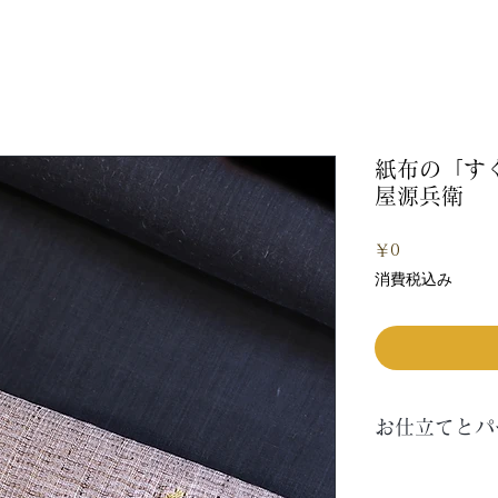
紙布の「す
屋源兵衛
価
￥0
格
消費税込み
お仕立てとパ
〇帯の仕立て方
みを記していま