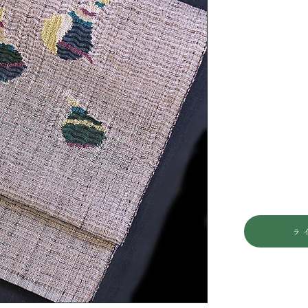
お仕立ての仕方
〇芯について 
色々とございま
す。また、絹と
は、お値段が少
〇パールトンに
からお問合せに
せ。
〇ぽちっとして
が当店らしさで
〇お問合せは
こ
ラ