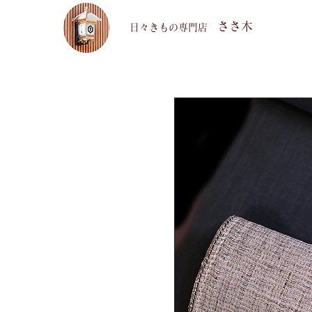
ささ木
​日々きもの専門店