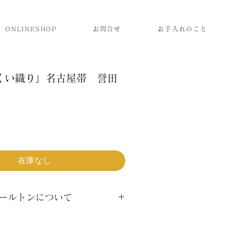
ONLINESHOP
お問合せ
お手入れのこと
くい織り」名古屋帯 誉田
在庫なし
ールトンについて
について 芯あり・総かがりの２種類の
すが、他にも実際は、細かくいろいろな