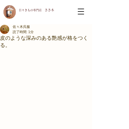
ささ木
​日々きもの専門店
佐々木呉服
読了時間: 1分
皮のような深みのある艶感が格をつく
る。