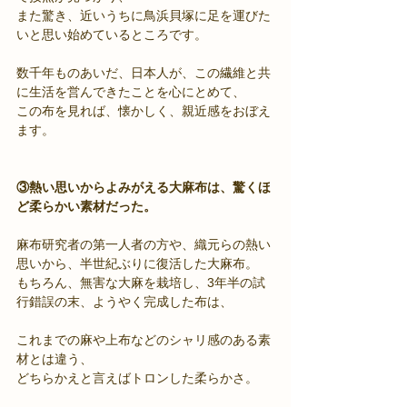
また驚き、近いうちに鳥浜貝塚に足を運びた
いと思い始めているところです。
数千年ものあいだ、日本人が、この繊維と共
に生活を営んできたことを心にとめて、
この布を見れば、懐かしく、親近感をおぼえ
ます。
③熱い思いからよみがえる大麻布は、驚くほ
ど柔らかい素材だった。
麻布研究者の第一人者の方や、織元らの熱い
思いから、半世紀ぶりに復活した大麻布。
もちろん、無害な大麻を栽培し、3年半の試
行錯誤の末、ようやく完成した布は、
これまでの麻や上布などのシャリ感のある素
材とは違う、
どちらかえと言えばトロンした柔らかさ。