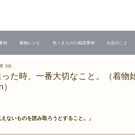
事例
着物レシピ
色々きものの相談事例
お店のこと
: 3分
迷った時、一番大切なこと。（着物
n）
見えないものを読み取ろうとすること。」