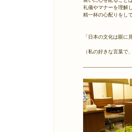
装いに心を配ること
礼儀やマナーを理解
精一杯の心配りをし
「日本の文化は眼に
（私の好きな言葉で