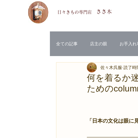
ささ木
​日々きもの専門店
全ての記事
店主の眼
お手入れ
佐々木呉服
読了時間
何を着るか
ためのcolum
「日本の文化は眼に